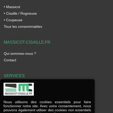
• Massicot
• Cisaille / Rogneuse
• Coupeuse
Tous les consommables
MASSICOT-CISAILLE.FR
Qui sommes-nous ?
Contact
SERVICES
Frais de port offerts à partir de 225€ HT
Modes de paiement
Nous utilisons des cookies essentiels pour faire
Service client à votre écoute
fonctionner notre site. Avec votre consentement, nous
pouvons également utiliser des cookies non essentiels