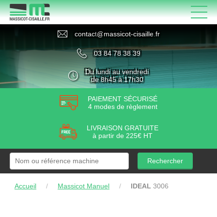
contact
@
massicot-cisaille
.
fr
03 84 78 38 39
Du lundi au vendredi
de 8h45 à 17h30
PAIEMENT SÉCURISÉ
4 modes de règlement
LIVRAISON GRATUITE
à partir de 225€ HT
Rechercher
Accueil
/
Massicot Manuel
/
IDEAL
3006