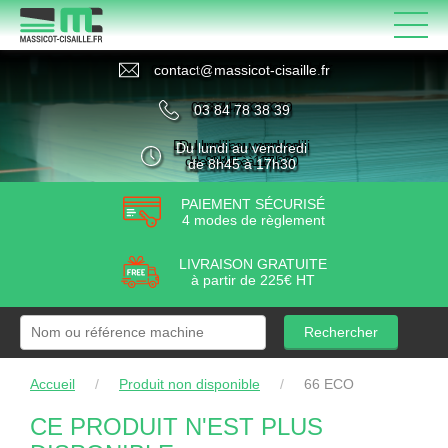
contact
@
massicot-cisaille
.
fr
03 84 78 38 39
Du lundi au vendredi
de 8h45 à 17h30
PAIEMENT SÉCURISÉ
4 modes de règlement
LIVRAISON GRATUITE
à partir de 225€ HT
Rechercher
Accueil
/
Produit non disponible
/
66 ECO
CE PRODUIT N'EST PLUS