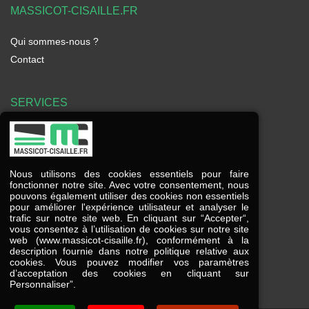
MASSICOT-CISAILLE.FR
Qui sommes-nous ?
Contact
SERVICES
Frais de port offerts à partir de 225€ HT
Modes de paiement
Nous utilisons des cookies essentiels pour faire
Service client à votre écoute
fonctionner notre site. Avec votre consentement, nous
pouvons également utiliser des cookies non essentiels
pour améliorer l'expérience utilisateur et analyser le
trafic sur notre site web. En cliquant sur “Accepter“,
vous consentez à l’utilisation de cookies sur notre site
contact
@
massicot-cisaille
.
fr
web (www.massicot-cisaille.fr), conformément à la
description fournie dans notre politique relative aux
03 84 78 38 39
cookies. Vous pouvez modifier vos paramètres
d’acceptation des cookies en cliquant sur
Personnaliser”.
Du lundi au vendredi
de 9h00 à 18h00