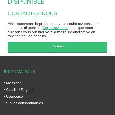
DISPONIBLE
CONTACTEZ-NOUS
Malhreusement, le produit que vous souhaitez consulter
n'est plus disponible.
Contactez-nous
pour que nous
puissons vous orienter vers la meilleure alternative en
fonction de vos besoins.
Contact
INFORMATIONS
• Massicot
• Cisaille / Rogneuse
• Coupeuse
Tous les consommables