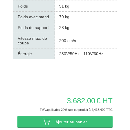
Poids
51 kg
Poids avec stand
79 kg
Poids du support
28 kg
Vitesse max. de
200 cm/s
coupe
Énergie
230V/50Hz - 110V/60Hz
3,682.00
€ HT
TVA applicable 20% soit ce produit à 4,418.40€ TTC
Ajouter au panier