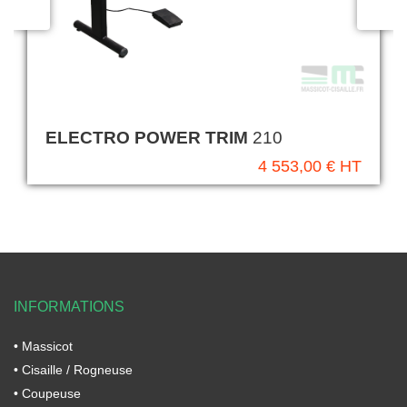
ELECTRO POWER TRIM
210
4 553,00 € HT
INFORMATIONS
• Massicot
• Cisaille / Rogneuse
• Coupeuse