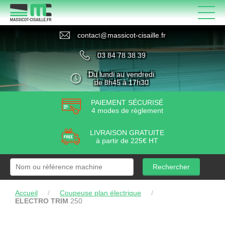
contact
@
massicot-cisaille
.
fr
03 84 78 38 39
Du lundi au vendredi
de 8h45 à 17h30
PAIEMENT SÉCURISÉ
4 modes de règlement
LIVRAISON GRATUITE
à partir de 225€ HT
Rechercher
Accueil
/
Coupeuse plan électrique
/
ELECTRO TRIM
250