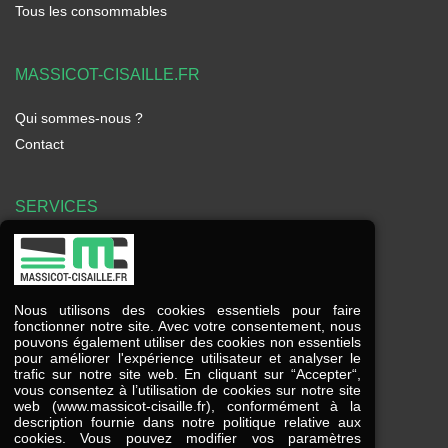
Tous les consommables
MASSICOT-CISAILLE.FR
Qui sommes-nous ?
Contact
SERVICES
Frais de port offerts à partir de 225€ HT
Modes de paiement
Nous utilisons des cookies essentiels pour faire
Service client à votre écoute
fonctionner notre site. Avec votre consentement, nous
pouvons également utiliser des cookies non essentiels
pour améliorer l'expérience utilisateur et analyser le
trafic sur notre site web. En cliquant sur “Accepter“,
vous consentez à l’utilisation de cookies sur notre site
contact
@
massicot-cisaille
.
fr
web (www.massicot-cisaille.fr), conformément à la
description fournie dans notre politique relative aux
03 84 78 38 39
cookies. Vous pouvez modifier vos paramètres