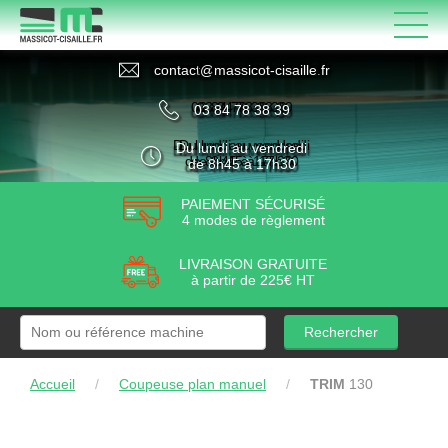
contact
@
massicot-cisaille
.
fr
03 84 78 38 39
Du lundi au vendredi
de 8h45 à 17h30
PAIEMENT SÉCURISÉ
4 modes de règlement
LIVRAISON GRATUITE
à partir de 225€ HT
Rechercher
Accueil
/
Coupeuse plan manuel
/
TRIM
130