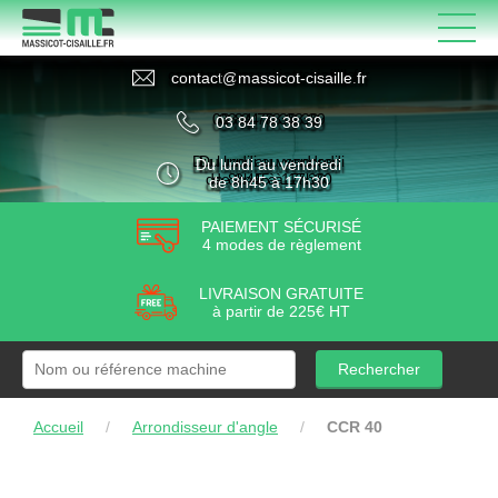
contact
@
massicot-cisaille
.
fr
03 84 78 38 39
Du lundi au vendredi
de 8h45 à 17h30
PAIEMENT SÉCURISÉ
4 modes de règlement
LIVRAISON GRATUITE
à partir de 225€ HT
Rechercher
Accueil
/
Arrondisseur d'angle
/
CCR 40