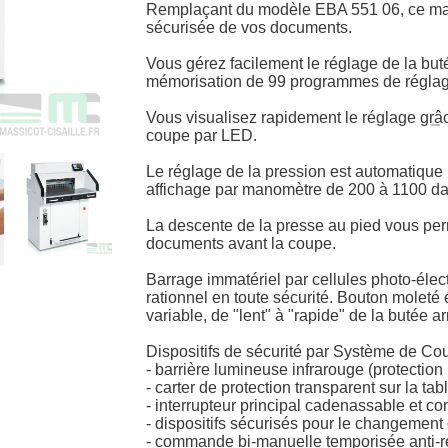
Remplaçant du modèle EBA 551 06, ce mas
sécurisée de vos documents.
Vous gérez facilement le réglage de la buté
mémorisation de 99 programmes de réglag
Vous visualisez rapidement le réglage gr͢âc
coupe par LED.
Le réglage de la pression est automatique 
affichage par manomètre de 200 à 1100 da
La descente de la presse au pied vous perm
documents avant la coupe.
Barrage immatériel par cellules photo-électr
rationnel en toute sécurité. Bouton moleté
variable, de "lent" à "rapide" de la butée ar
Dispositifs de sécurité par Système de Cou
- barrière lumineuse infrarouge (protection 
- carter de protection transparent sur la tab
- interrupteur principal cadenassable et co
- dispositifs sécurisés pour le changement 
- commande bi-manuelle temporisée anti-r