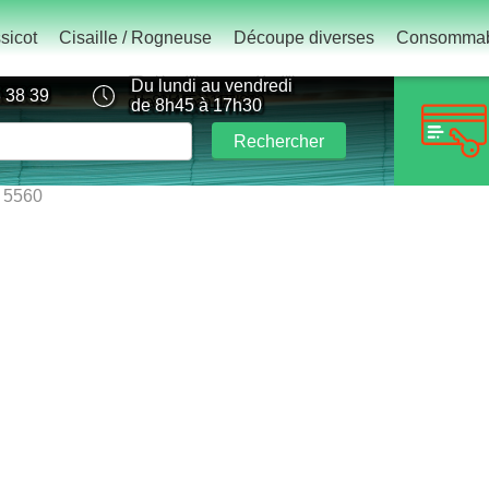
sicot
Cisaille / Rogneuse
Découpe diverses
Consommab
Du lundi au vendredi
 38 39
de 8h45 à 17h30
Rechercher
5560