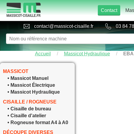
Contact
Mas
contact
@
massicot-cisaille
.
fr
03 84 78
Accueil
/
Massicot Hydraulique
/
EBA
MASSICOT
• Massicot Manuel
• Massicot Électrique
• Massicot Hydraulique
CISAILLE / ROGNEUSE
• Cisaille de bureau
• Cisaille d'atelier
• Rogneuse format A4 à A0
DÉCOUPE DIVERSES