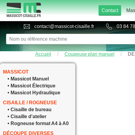
Contact
Mas
contact
@
massicot-cisaille
.
fr
03 84 78
Accueil
/
Coupeuse plan manuel
/
DE
MASSICOT
• Massicot Manuel
• Massicot Électrique
• Massicot Hydraulique
CISAILLE / ROGNEUSE
• Cisaille de bureau
• Cisaille d'atelier
• Rogneuse format A4 à A0
DÉCOUPE DIVERSES