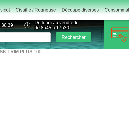
sicot
Cisaille / Rogneuse
Découpe diverses
Consommab
Du lundi au vendredi
 38 39
de 8h45 à 17h30
Rechercher
SK TRIM PLUS
100