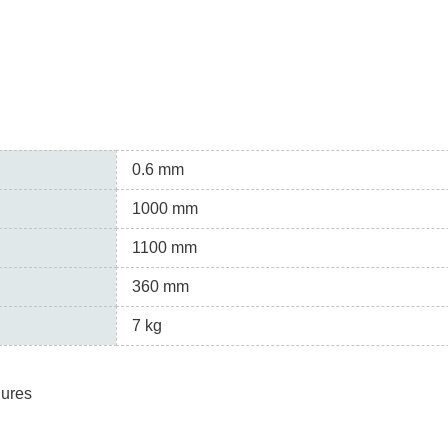
0.6 mm
1000 mm
1100 mm
360 mm
7 kg
nures