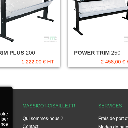
RIM PLUS
200
POWER TRIM
250
1 222,00 € HT
2 458,00 €
MASSICOT-CISAILLE.FR
SERVICES
notre
Qui sommes-nous ?
Frais de port o
iser
ence
Contact
Modes de pai