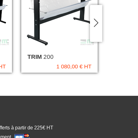
TRIM
200
JAVE
21
 HT
1 080,00 € HT
fferts à partir de 225€ HT
ement